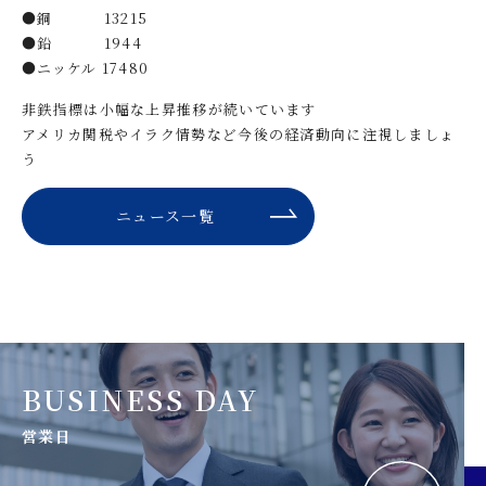
●銅 13215
●鉛 1944
●ニッケル 17480
非鉄指標は小幅な上昇推移が続いています
アメリカ関税やイラク情勢など今後の経済動向に注視しましょ
う
ニュース一覧
BUSINESS DAY
営業日