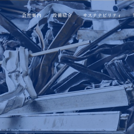
会社案内
設備紹介
サステナビリティ
MESSAGE
ATTEMPT
OVERVIEW
SDGS
HISTORY
AWARDS
OFFICE
INTRODUCTION
CORPORATE
GROUP